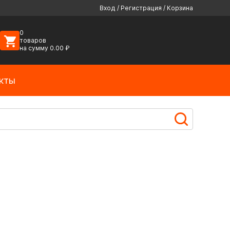
Вход
/
Регистрация
/
Корзина
0
товаров
на сумму
0.00
₽
кты