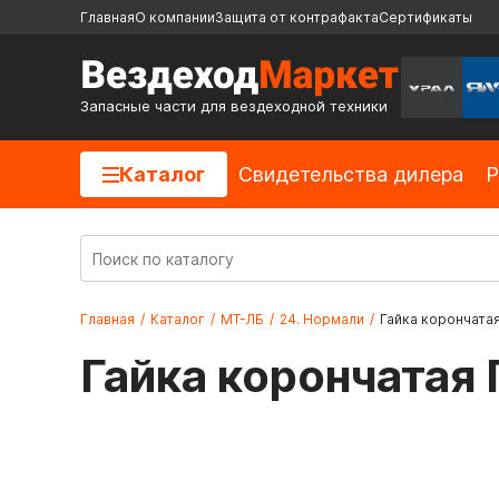
Главная
О компании
Защита от контрафакта
Сертификаты
Запасные части для вездеходной техники
Каталог
Cвидетельства дилера
Р
Главная
/
Каталог
/
МТ-ЛБ
/
24. Нормали
/
Гайка корончата
Гайка корончата