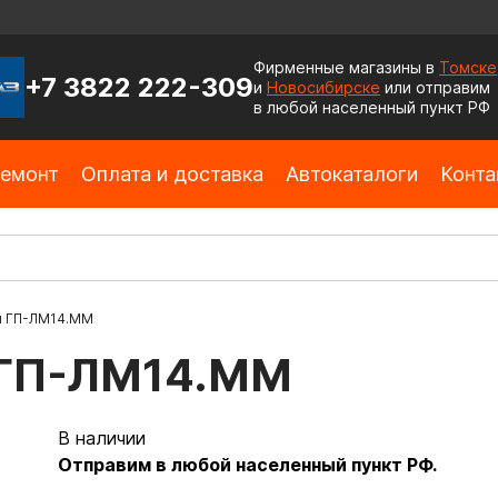
Фирменные магазины в
Томске
+7 3822 222-309
и
Новосибирске
или отправим
в любой населенный пункт РФ
емонт
Оплата и доставка
Автокаталоги
Конта
я ГП-ЛМ14.ММ
я ГП-ЛМ14.ММ
В наличии
Отправим в любой населенный пункт РФ.