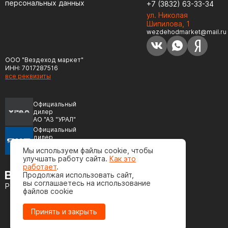
персональных данных
+7 (3832) 63-33-34
ул. Николая
Шипилова, 1
wezdehodmarket@mail.ru
ООО "Вездеход маркет"
ИНН: 7017287516
все реквизиты
Официальный
дилер
АО "АЗ "УРАЛ"
Официальный
дилер
ПАО "Автодизель"
Мы используем файлы cookie, чтобы
(ЯМЗ)
улучшать работу сайта.
Как это
работает
.
Продолжая использовать сайт,
вы соглашаетесь на использование
Разработка сайта
файлов cookie
Принять и закрыть