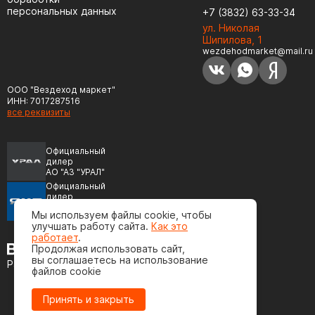
персональных данных
+7 (3832) 63-33-34
ул. Николая
Шипилова, 1
wezdehodmarket@mail.ru
ООО "Вездеход маркет"
ИНН: 7017287516
все реквизиты
Официальный
дилер
АО "АЗ "УРАЛ"
Официальный
дилер
ПАО "Автодизель"
Мы используем файлы cookie, чтобы
(ЯМЗ)
улучшать работу сайта.
Как это
работает
.
Продолжая использовать сайт,
вы соглашаетесь на использование
Разработка сайта
файлов cookie
Принять и закрыть