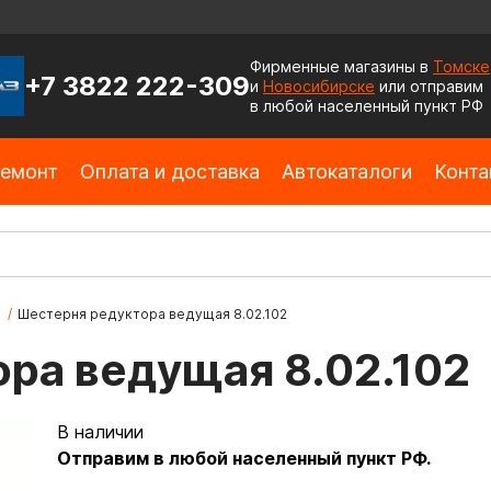
Фирменные магазины в
Томске
+7 3822 222-309
и
Новосибирске
или отправим
в любой населенный пункт РФ
емонт
Оплата и доставка
Автокаталоги
Конта
1
/
Шестерня редуктора ведущая 8.02.102
ра ведущая 8.02.102
В наличии
Отправим в любой населенный пункт РФ.