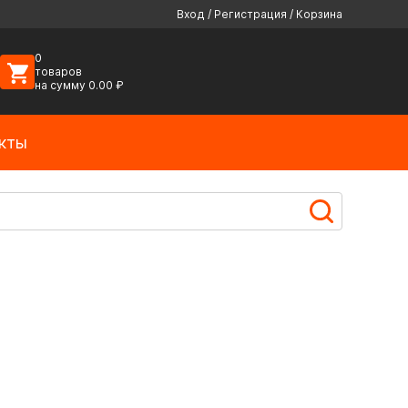
Вход
/
Регистрация
/
Корзина
0
товаров
на сумму
0.00
₽
кты