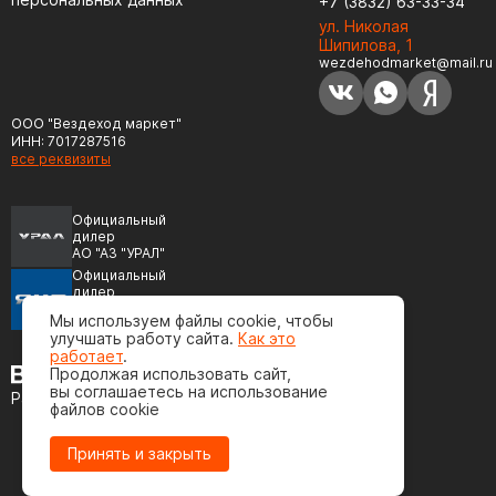
+7 (3832) 63-33-34
ул. Николая
Шипилова, 1
wezdehodmarket@mail.ru
ООО "Вездеход маркет"
ИНН: 7017287516
все реквизиты
Официальный
дилер
АО "АЗ "УРАЛ"
Официальный
дилер
ПАО "Автодизель"
Мы используем файлы cookie, чтобы
(ЯМЗ)
улучшать работу сайта.
Как это
работает
.
Продолжая использовать сайт,
вы соглашаетесь на использование
Разработка сайта
файлов cookie
Принять и закрыть