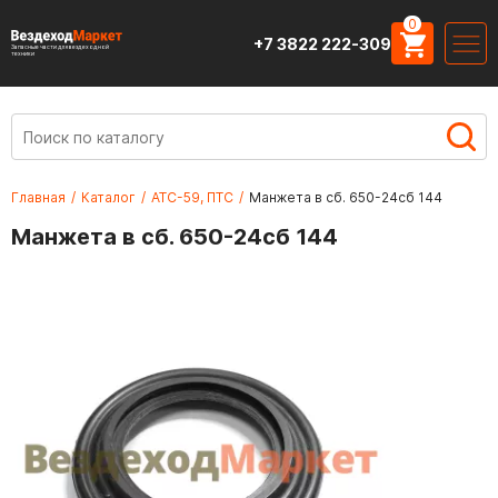
0
+7 3822 222-309
Запасные части для вездеходной
техники
Главная
/
Каталог
/
АТС-59, ПТС
/
Манжета в сб. 650-24сб 144
Манжета в сб. 650-24сб 144