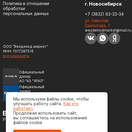
Политика в отношении
г. Новосибирск
обработки
персональных данных
+7 (3832) 63-33-34
ул. Николая
Шипилова, 1
wezdehodmarket@mail.ru
ООО "Вездеход маркет"
ИНН: 7017287516
все реквизиты
Официальный
дилер
АО "АЗ "УРАЛ"
Официальный
дилер
ПАО "Автодизель"
Мы используем файлы cookie, чтобы
(ЯМЗ)
улучшать работу сайта.
Как это
работает
.
Продолжая использовать сайт,
вы соглашаетесь на использование
Разработка сайта
файлов cookie