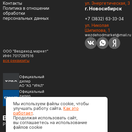
Контакты
ул. Энергетическая, 3
Политика в отношении
г. Новосибирск
обработки
персональных данных
+7 (3832) 63-33-34
ул. Николая
Шипилова, 1
wezdehodmarket@mail.ru
ООО "Вездеход маркет"
ИНН: 7017287516
все реквизиты
Официальный
дилер
АО "АЗ "УРАЛ"
Официальный
дилер
ПАО "Автодизель"
Мы используем файлы cookie, чтобы
(ЯМЗ)
улучшать работу сайта.
Как это
работает
.
Продолжая использовать сайт,
вы соглашаетесь на использование
Разработка сайта
файлов cookie