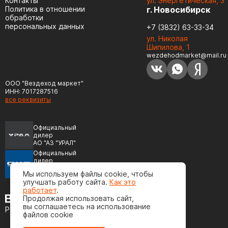
Контакты
ул. Энергетическая, 3
Политика в отношении
г. Новосибирск
обработки
персональных данных
+7 (3832) 63-33-34
ул. Николая
Шипилова, 1
wezdehodmarket@mail.ru
ООО "Вездеход маркет"
ИНН: 7017287516
все реквизиты
Официальный
дилер
АО "АЗ "УРАЛ"
Официальный
дилер
ПАО "Автодизель"
Мы используем файлы cookie, чтобы
(ЯМЗ)
улучшать работу сайта.
Как это
работает
.
Продолжая использовать сайт,
вы соглашаетесь на использование
Разработка сайта
файлов cookie