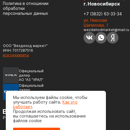
Политика в отношении
г. Новосибирск
обработки
персональных данных
+7 (3832) 63-33-34
ул. Николая
Шипилова, 1
wezdehodmarket@mail.ru
ООО "Вездеход маркет"
ИНН: 7017287516
все реквизиты
Официальный
дилер
АО "АЗ "УРАЛ"
Официальный
дилер
ПАО "Автодизель"
Мы используем файлы cookie, чтобы
(ЯМЗ)
улучшать работу сайта.
Как это
работает
.
Продолжая использовать сайт,
вы соглашаетесь на использование
Разработка сайта
файлов cookie