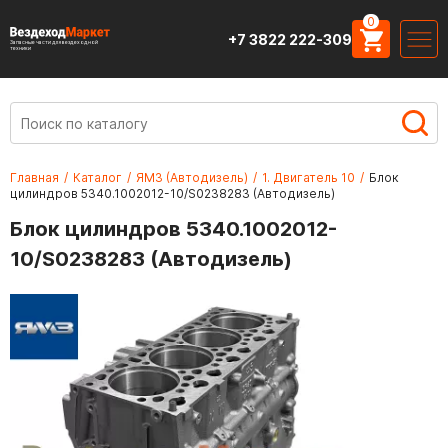
0
+7 3822 222-309
Запасные части для вездеходной
техники
Главная
/
Каталог
/
ЯМЗ (Автодизель)
/
1. Двигатель 10
/
Блок
цилиндров 5340.1002012-10/S0238283 (Автодизель)
Блок цилиндров 5340.1002012-
10/S0238283 (Автодизель)