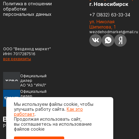
Политика в отношении
г. Новосибирск
обработки
персональных данных
+7 (3832) 63-33-34
ул. Николая
Шипилова, 1
wezdehodmarket@mail.ru
ООО "Вездеход маркет"
ИНН: 7017287516
все реквизиты
Официальный
дилер
АО "АЗ "УРАЛ"
Официальный
дилер
ПАО "Автодизель"
Мы используем файлы cookie, чтобы
(ЯМЗ)
улучшать работу сайта.
Как это
работает
.
Продолжая использовать сайт,
вы соглашаетесь на использование
Разработка сайта
файлов cookie