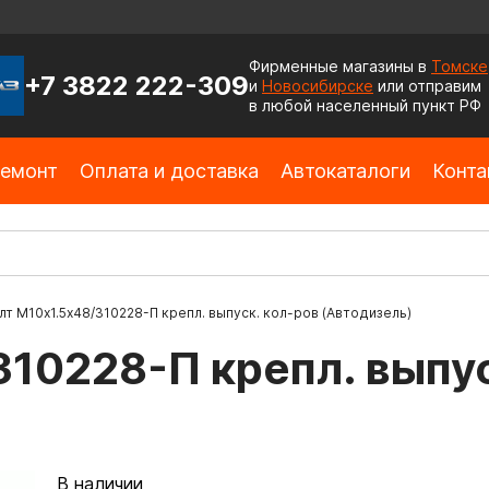
Фирменные магазины в
Томске
+7 3822 222-309
и
Новосибирске
или отправим
в любой населенный пункт РФ
емонт
Оплата и доставка
Автокаталоги
Конта
лт М10х1.5х48/310228-П крепл. выпуск. кол-ров (Автодизель)
310228-П крепл. выпус
В наличии