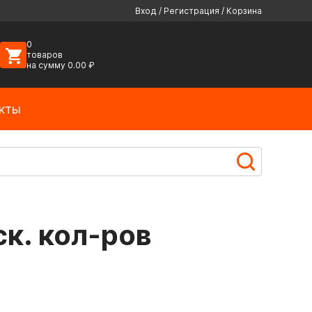
Вход
/
Регистрация
/
Корзина
0
товаров
на сумму
0.00
₽
кты
к. кол-ров