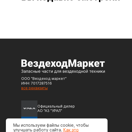
ООО "Вездеход маркет"
ИНН: 7017287516
все реквизиты
Официальный дилер
АО "АЗ "УРАЛ"
Официальный дилер
Мы используем файлы cookie, чтобы
ПАО "Автодизель" (ЯМЗ)
улучшать работу сайта.
Как это