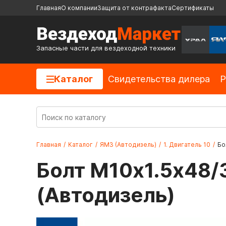
Главная
О компании
Защита от контрафакта
Сертификаты
Запасные части для вездеходной техники
Каталог
Cвидетельства дилера
Р
Главная
/
Каталог
/
ЯМЗ (Автодизель)
/
1. Двигатель 10
/
Бо
Болт М10х1.5х48/
(Автодизель)