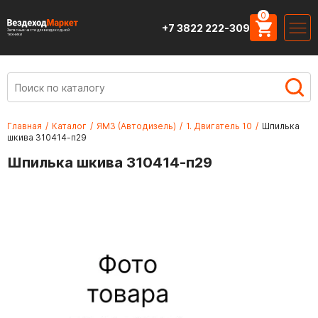
0
+7 3822 222-309
Запасные части для вездеходной
техники
Главная
/
Каталог
/
ЯМЗ (Автодизель)
/
1. Двигатель 10
/
Шпилька
шкива 310414-п29
Шпилька шкива 310414-п29