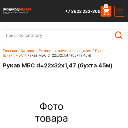
0
+7 3822 222-309
Запасные части для вездеходной
техники
Главная
/
Каталог
/
Резино-технические изделия
/
Рукав
(шланг)МБС
/
Рукав МБС d=22х32х1,47 (бухта 45м)
Рукав МБС d=22х32х1,47 (бухта 45м)