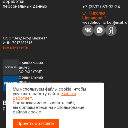
обработки
персональных данных
+7 (3832) 63-33-34
ул. Николая
Шипилова, 1
wezdehodmarket@mail.ru
ООО "Вездеход маркет"
ИНН: 7017287516
все реквизиты
Официальный
дилер
АО "АЗ "УРАЛ"
Официальный
дилер
ПАО "Автодизель"
Мы используем файлы cookie, чтобы
(ЯМЗ)
улучшать работу сайта.
Как это
работает
.
Продолжая использовать сайт,
вы соглашаетесь на использование
Разработка сайта
файлов cookie
Принять и закрыть