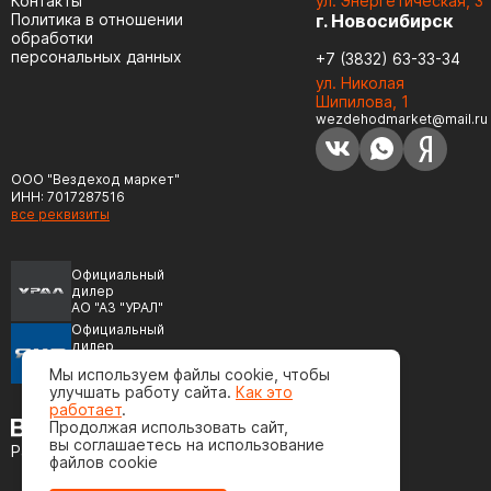
Контакты
ул. Энергетическая, 3
Политика в отношении
г. Новосибирск
обработки
персональных данных
+7 (3832) 63-33-34
ул. Николая
Шипилова, 1
wezdehodmarket@mail.ru
ООО "Вездеход маркет"
ИНН: 7017287516
все реквизиты
Официальный
дилер
АО "АЗ "УРАЛ"
Официальный
дилер
ПАО "Автодизель"
Мы используем файлы cookie, чтобы
(ЯМЗ)
улучшать работу сайта.
Как это
работает
.
Продолжая использовать сайт,
вы соглашаетесь на использование
Разработка сайта
файлов cookie