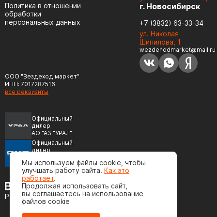
Политика в отношении
г. Новосибирск
обработки
персональных данных
+7 (3832) 63-33-34
ул. Николая
Шипилова, 1
wezdehodmarket@mail.ru
ООО "Вездеход маркет"
ИНН: 7017287516
все реквизиты
Официальный
дилер
АО "АЗ "УРАЛ"
Официальный
дилер
ПАО "Автодизель"
Мы используем файлы cookie, чтобы
(ЯМЗ)
улучшать работу сайта.
Как это
работает
.
Продолжая использовать сайт,
вы соглашаетесь на использование
Разработка сайта
файлов cookie