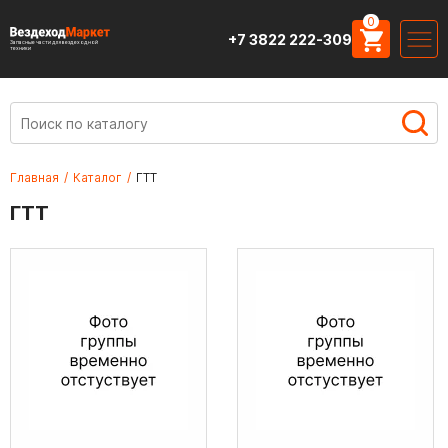
0
+7 3822 222-309
Запасные части для вездеходной
техники
Главная
/
Каталог
/
ГТТ
ГТТ