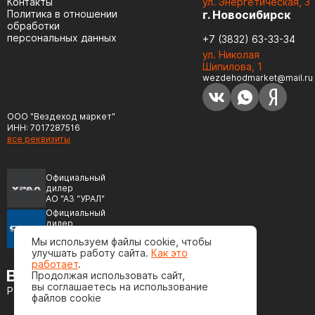
Контакты
ул. Энергетическая, 3
Политика в отношении
г. Новосибирск
обработки
персональных данных
+7 (3832) 63-33-34
ул. Николая
Шипилова, 1
wezdehodmarket@mail.ru
ООО "Вездеход маркет"
ИНН: 7017287516
все реквизиты
Официальный
дилер
АО "АЗ "УРАЛ"
Официальный
дилер
ПАО "Автодизель"
Мы используем файлы cookie, чтобы
(ЯМЗ)
улучшать работу сайта.
Как это
работает
.
Продолжая использовать сайт,
вы соглашаетесь на использование
Разработка сайта
файлов cookie