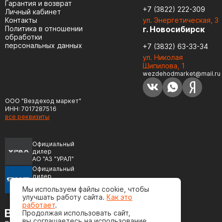
Гарантия и возврат
+7 (3822) 222-309
Личный кабинет
Контакты
ул. Энергетическая, 3
Политика в отношении
г. Новосибирск
обработки
персональных данных
+7 (3832) 63-33-34
ул. Николая
Шипилова, 1
wezdehodmarket@mail.ru
ООО "Вездеход маркет"
ИНН: 7017287516
все реквизиты
Официальный
дилер
АО "АЗ "УРАЛ"
Официальный
дилер
ПАО "Автодизель"
Мы используем файлы cookie, чтобы
(ЯМЗ)
улучшать работу сайта.
Как это
работает
.
Продолжая использовать сайт,
вы соглашаетесь на использование