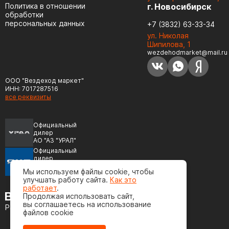
Политика в отношении
г. Новосибирск
обработки
персональных данных
+7 (3832) 63-33-34
ул. Николая
Шипилова, 1
wezdehodmarket@mail.ru
ООО "Вездеход маркет"
ИНН: 7017287516
все реквизиты
Официальный
дилер
АО "АЗ "УРАЛ"
Официальный
дилер
ПАО "Автодизель"
Мы используем файлы cookie, чтобы
(ЯМЗ)
улучшать работу сайта.
Как это
работает
.
Продолжая использовать сайт,
вы соглашаетесь на использование
Разработка сайта
файлов cookie