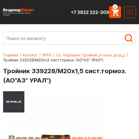
0
+7 3822 222-309
Запасные части для вездеходной
техники
Главная
/
Каталог
/
УРАЛ
/
33. Нормали (тройник,угольн.,штуц,)
/
Тройник 339228/М20х1,5 сист.тормоз. (АО"АЗ" УРАЛ")
Тройник 339228/М20х1,5 сист.тормоз.
(АО"АЗ" УРАЛ")