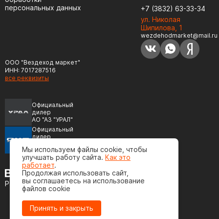
персональных данных
+7 (3832) 63-33-34
ул. Николая
Шипилова, 1
wezdehodmarket@mail.ru
ООО "Вездеход маркет"
ИНН: 7017287516
все реквизиты
Официальный
дилер
АО "АЗ "УРАЛ"
Официальный
дилер
ПАО "Автодизель"
Мы используем файлы cookie, чтобы
(ЯМЗ)
улучшать работу сайта.
Как это
работает
.
Продолжая использовать сайт,
вы соглашаетесь на использование
Разработка сайта
файлов cookie
Принять и закрыть