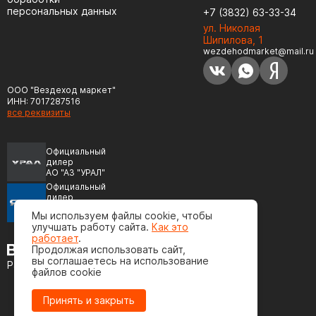
персональных данных
+7 (3832) 63-33-34
ул. Николая
Шипилова, 1
wezdehodmarket@mail.ru
ООО "Вездеход маркет"
ИНН: 7017287516
все реквизиты
Официальный
дилер
АО "АЗ "УРАЛ"
Официальный
дилер
ПАО "Автодизель"
Мы используем файлы cookie, чтобы
(ЯМЗ)
улучшать работу сайта.
Как это
работает
.
Продолжая использовать сайт,
вы соглашаетесь на использование
Разработка сайта
файлов cookie
Принять и закрыть