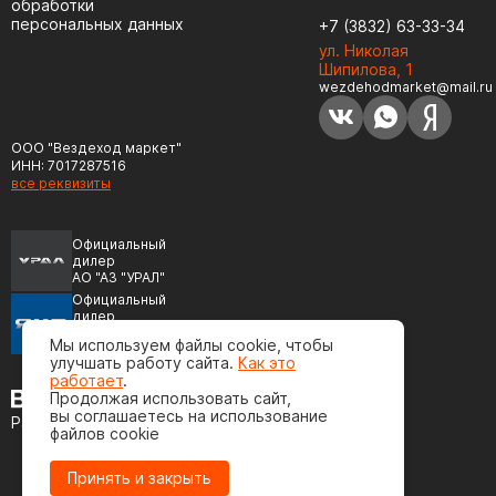
обработки
персональных данных
+7 (3832) 63-33-34
ул. Николая
Шипилова, 1
wezdehodmarket@mail.ru
ООО "Вездеход маркет"
ИНН: 7017287516
все реквизиты
Официальный
дилер
АО "АЗ "УРАЛ"
Официальный
дилер
ПАО "Автодизель"
Мы используем файлы cookie, чтобы
(ЯМЗ)
улучшать работу сайта.
Как это
работает
.
Продолжая использовать сайт,
вы соглашаетесь на использование
Разработка сайта
файлов cookie
Принять и закрыть