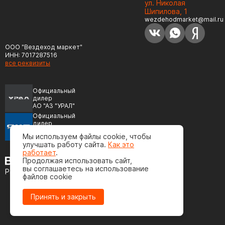
ул. Николая
Шипилова, 1
wezdehodmarket@mail.ru
ООО "Вездеход маркет"
ИНН: 7017287516
все реквизиты
Официальный
дилер
АО "АЗ "УРАЛ"
Официальный
дилер
ПАО "Автодизель"
Мы используем файлы cookie, чтобы
(ЯМЗ)
улучшать работу сайта.
Как это
работает
.
Продолжая использовать сайт,
вы соглашаетесь на использование
Разработка сайта
файлов cookie
Принять и закрыть