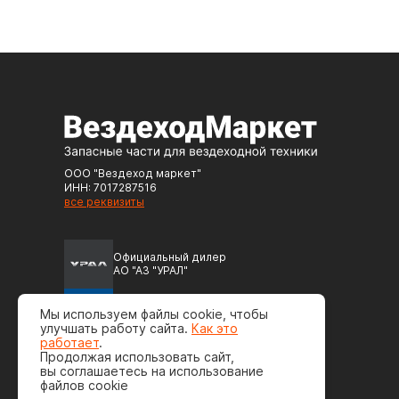
ООО "Вездеход маркет"
ИНН: 7017287516
все реквизиты
Официальный дилер
АО "АЗ "УРАЛ"
Официальный дилер
Мы используем файлы cookie, чтобы
ПАО "Автодизель" (ЯМЗ)
улучшать работу сайта.
Как это
работает
.
Продолжая использовать сайт,
вы соглашаетесь на использование
файлов cookie