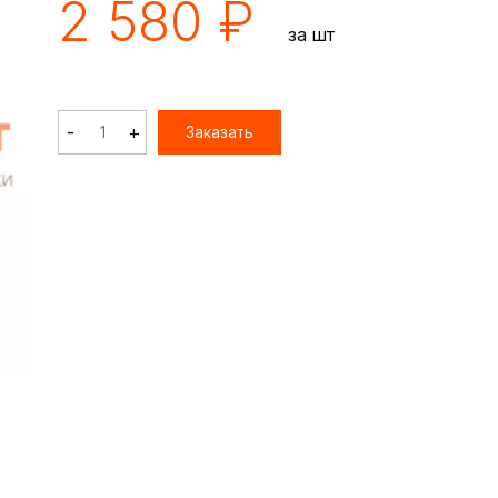
2 580 ₽
за шт
-
+
Заказать