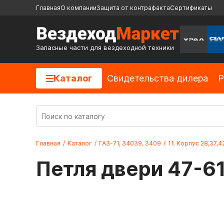
Главная
О компании
Защита от контрафакта
Сертификаты
Запасные части для вездеходной техники
Каталог
Cвидетельства дилера
Р
Главная
/
Каталог
/
ГАЗ-71, 34039, 3409
/
11. Корпус 28,37,4
Петля двери 47-6