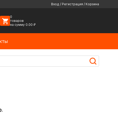
Вход
/
Регистрация
/
Корзина
0
товаров
на сумму
0.00
₽
кты
Ф.