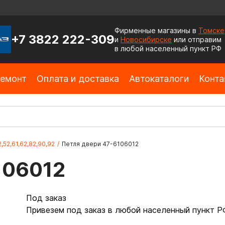
Фирменные магазины в
Томске
+7 3822 222-309
и
Новосибирске
или отправим
в любой населенный пункт РФ
емонт
Оплата и доставка
Автокаталоги
Конта
2,52,61,62,82,90,92
/
Петля двери 47-6106012
106012
Под заказ
Привезем под заказ в любой населенный пункт Р